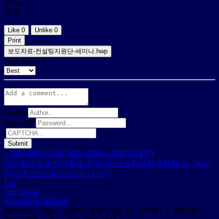
Views
3618
Like
0
Unlike
0
Print
보도자료-컨설팅지원단-세미나.hwp
Total Reply
0
Author
Password
«
창립 4주년 기념 학술 세미나 개최(비대면)
2022학년도 한성대학교 지식서비스&컨설팅대학원 석ㆍ박사
신입생 모집(2021.10.25~11.5)
»
List
Edit
Delete
Powered by KBoard
Address
: 서울시 성북구 성북로2길 31, (305호) ㅣ
Tel
: 02-