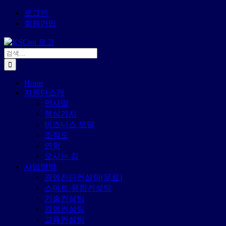
콘
로그인
텐
회원가입
츠
로
검
건
색:
너
뛰
Home
기
지원단소개
인사말
핵심가치
비즈니스 모델
조직도
연혁
오시는 길
사업영역
경영진단컨설팅(무료)
스마트·융합컨설팅
기술컨설팅
경영컨설팅
교육컨설팅