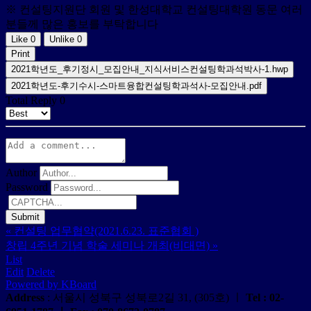
※ 컨설팅지원단 회원 및 한성대학교 컨설팅대학원 동문 여러
분들께 많은 홍보를 부탁합니다
Like
0
Unlike
0
Print
2021학년도_후기정시_모집안내_지식서비스컨설팅학과석박사-1.hwp
2021학년도-후기수시-스마트융합컨설팅학과석사-모집안내.pdf
Total Reply
0
Author
Password
«
컨설팅 업무협약(2021.6.23. 표준협회 )
창립 4주년 기념 학술 세미나 개최(비대면)
»
List
Edit
Delete
Powered by KBoard
Address
: 서울시 성북구 성북로2길 31, (305호) ㅣ
Tel
: 02-