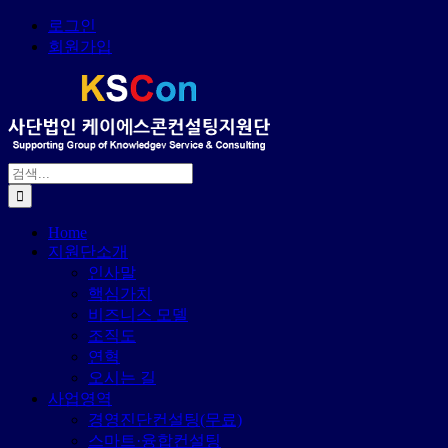
콘
로그인
텐
회원가입
츠
로
건
너
뛰
기
검
색:
Home
지원단소개
인사말
핵심가치
비즈니스 모델
조직도
연혁
오시는 길
사업영역
경영진단컨설팅(무료)
스마트·융합컨설팅